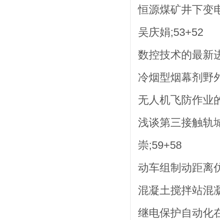
恒源煤矿井下变电
吴庆娟;53+52
数控技术的最新进
冷烟型烟幕剂野外分
无人机飞防作业的
浅谈第三接触轨城
崇;59+58
动车组制动距离仿真
混凝土搅拌站混凝
继电保护自动化在