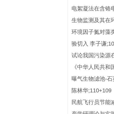
电絮凝法在含铬电镀
生物监测及其在环
环境因子氮对藻
验切入 李子谦;10
试论我国污染源在
《中华人民共和国
曝气生物滤池-石
陈林华;110+109
民航飞行员节能减
产学研理论与实